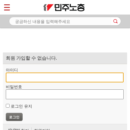
*
마이페이지
소개
<
소식
노동상담
자료
회원 가입할 수 없습니다.
부설기관
아이디
업무
비밀번호
로그인 유지