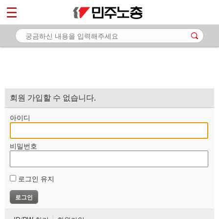
*
마이페이지
소개
<
소식
노동상담
자료
회원 가입할 수 없습니다.
부설기관
아이디
업무
비밀번호
로그인 유지