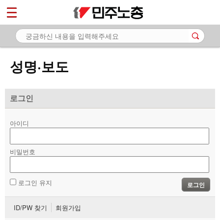
*
마이페이지
소개
<
소식
성명·보도
- 공지사항
- 성명·보도
로그인
- 기타 공고
아이디
노동상담
비밀번호
자료
부설기관
로그인 유지
로그인
업무
ID/PW 찾기
회원가입