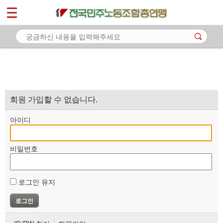
*
마이페이지
소개
<
소식
노동상담
자료
회원 가입할 수 없습니다.
부설기관
아이디
업무
비밀번호
로그인 유지