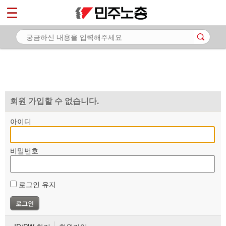
*
마이페이지
소개
<
소식
노동상담
자료
회원 가입할 수 없습니다.
부설기관
아이디
업무
비밀번호
로그인 유지