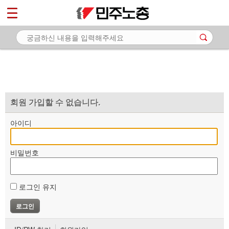
*
마이페이지
소개
<
소식
노동상담
자료
회원 가입할 수 없습니다.
부설기관
아이디
업무
비밀번호
로그인 유지