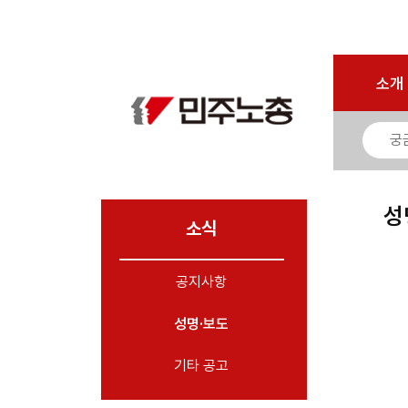
로그인
회원가입
마이페이지
소개
<
소개
소식
- 공지사항
- 성명·보도
- 기타 공고
성
소식
노동상담
공지사항
자료
성명·보도
부설기관
업무
기타 공고