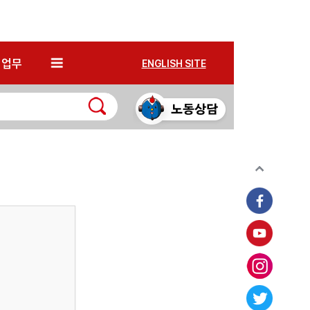
*
업무
ENGLISH SITE