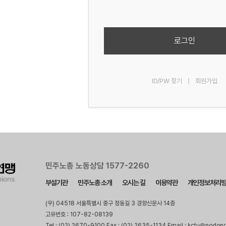
로그인
ID/PW 찾기
|
회원가입
민주노총 노동상담 1577-2260
부설기관
민주노총 소개
오시는 길
이용약관
개인정보처리
(우) 04518 서울특별시 중구 정동길 3 경향신문사 14층
고유번호 : 107-82-08139
Tel : (02) 2670-9100 Fax : (02) 2635-1134 Email : kctu@nodon