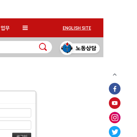
*
업무
ENGLISH SITE