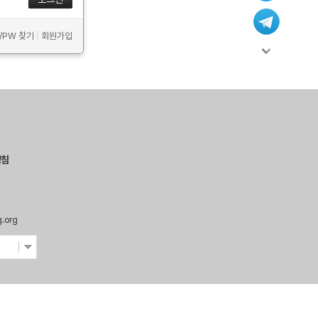
D/PW 찾기
|
회원가입
방침
g.org