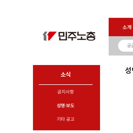
마이페이지
소개
<
소개
소식
- 공지사항
- 성명·보도
- 기타 공고
성
소식
노동상담
공지사항
자료
성명·보도
부설기관
업무
기타 공고