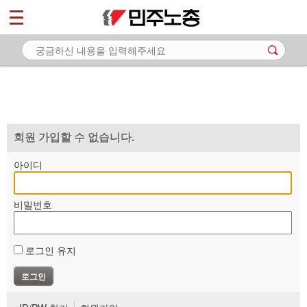
*
마이페이지
소개
<
소식
노동상담
자료
회원 가입할 수 없습니다.
부설기관
아이디
업무
비밀번호
로그인 유지