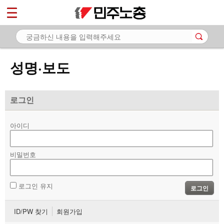
*
마이페이지
소개
<
소식
성명·보도
- 공지사항
- 성명·보도
로그인
- 기타 공고
아이디
노동상담
비밀번호
자료
부설기관
로그인 유지
로그인
업무
ID/PW 찾기
회원가입