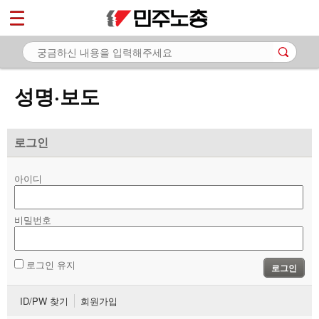
*
마이페이지
소개
<
소식
성명·보도
- 공지사항
- 성명·보도
로그인
- 기타 공고
아이디
노동상담
비밀번호
자료
부설기관
로그인 유지
로그인
업무
ID/PW 찾기
회원가입