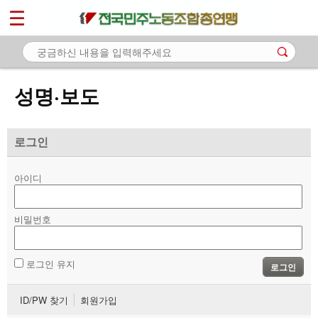
*
마이페이지
소개
<
소식
성명·보도
- 공지사항
- 성명·보도
로그인
- 기타 공고
아이디
노동상담
비밀번호
자료
부설기관
로그인 유지
로그인
업무
ID/PW 찾기
회원가입