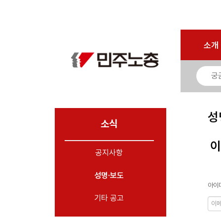
로그인
회원가입
마이페이지
소개
<
소개
소식
- 공지사항
- 성명·보도
- 기타 공고
성
소식
노동상담
이
공지사항
자료
성명·보도
부설기관
아이디
업무
기타 공고