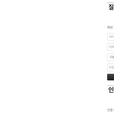
질
회원 
인
인증 