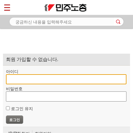
*
마이페이지
소개
<
소식
노동상담
자료
회원 가입할 수 없습니다.
부설기관
아이디
업무
비밀번호
로그인 유지