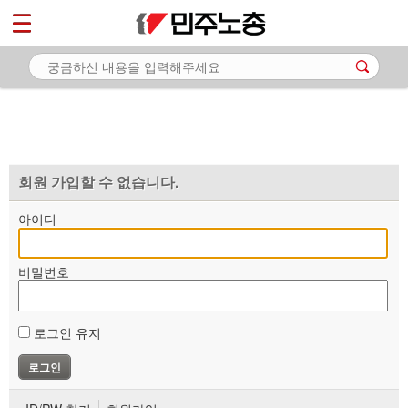
*
마이페이지
소개
<
소식
노동상담
자료
회원 가입할 수 없습니다.
부설기관
아이디
업무
비밀번호
로그인 유지