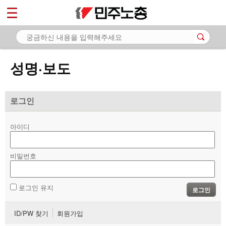
*
마이페이지
소개
<
소식
성명·보도
- 공지사항
- 성명·보도
로그인
- 기타 공고
아이디
노동상담
비밀번호
자료
부설기관
로그인 유지
로그인
업무
ID/PW 찾기
회원가입