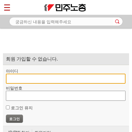
*
마이페이지
소개
<
소식
노동상담
자료
회원 가입할 수 없습니다.
부설기관
아이디
업무
비밀번호
로그인 유지