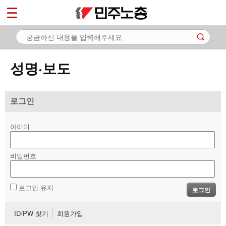
*
마이페이지
소개
<
소식
성명·보도
- 공지사항
- 성명·보도
로그인
- 기타 공고
아이디
노동상담
비밀번호
자료
부설기관
로그인 유지
로그인
업무
ID/PW 찾기
회원가입