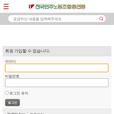
*
마이페이지
소개
<
소식
노동상담
자료
회원 가입할 수 없습니다.
부설기관
아이디
업무
비밀번호
로그인 유지