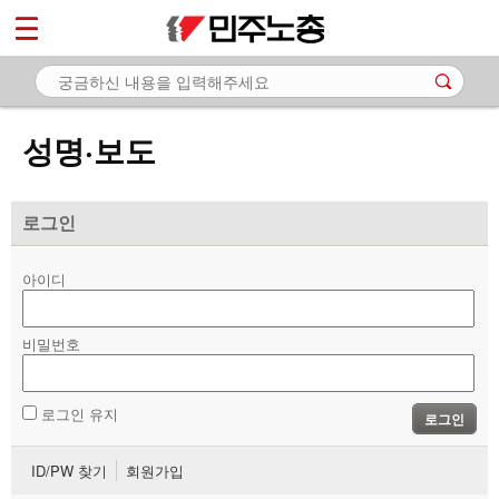
*
마이페이지
소개
<
소식
성명·보도
- 공지사항
- 성명·보도
로그인
- 기타 공고
아이디
노동상담
비밀번호
자료
부설기관
로그인 유지
로그인
업무
ID/PW 찾기
회원가입