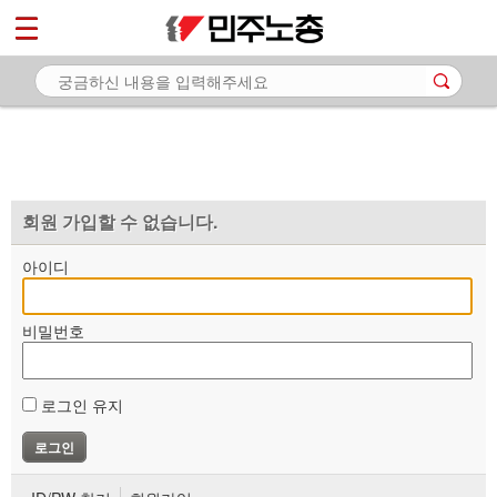
*
마이페이지
소개
<
소식
노동상담
자료
회원 가입할 수 없습니다.
부설기관
아이디
업무
비밀번호
로그인 유지