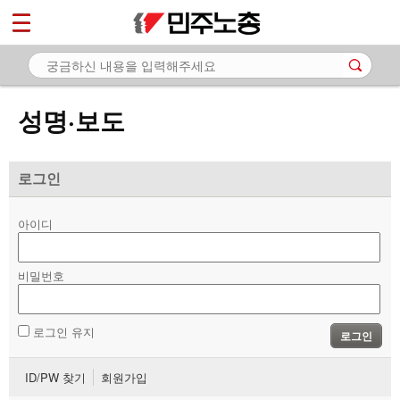
*
마이페이지
소개
<
소식
성명·보도
- 공지사항
- 성명·보도
로그인
- 기타 공고
아이디
노동상담
비밀번호
자료
부설기관
로그인 유지
로그인
업무
ID/PW 찾기
회원가입