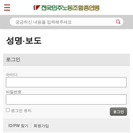
*
마이페이지
소개
<
소식
성명·보도
- 공지사항
- 성명·보도
로그인
- 기타 공고
아이디
노동상담
비밀번호
자료
부설기관
로그인 유지
로그인
업무
ID/PW 찾기
회원가입