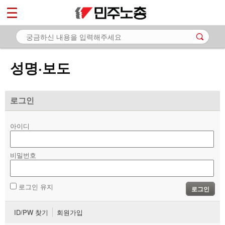
*
마이페이지
소개
<
소식
성명·보도
- 공지사항
- 성명·보도
로그인
- 기타 공고
아이디
노동상담
비밀번호
자료
부설기관
로그인 유지
로그인
업무
ID/PW 찾기
회원가입