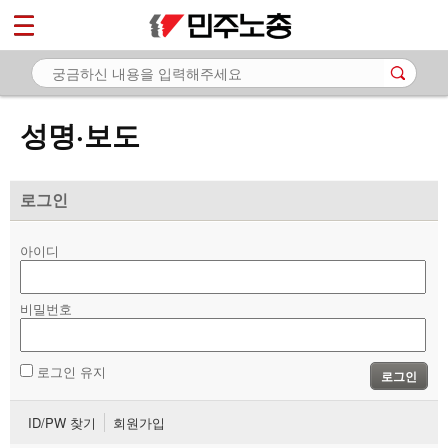
*
마이페이지
소개
<
소식
성명·보도
- 공지사항
- 성명·보도
로그인
- 기타 공고
아이디
노동상담
비밀번호
자료
부설기관
로그인 유지
로그인
업무
ID/PW 찾기
회원가입