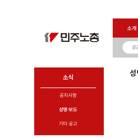
로그인
회원가입
마이페이지
소개
<
소개
소식
- 공지사항
- 성명·보도
- 기타 공고
성
소식
노동상담
공지사항
자료
성명·보도
부설기관
업무
기타 공고