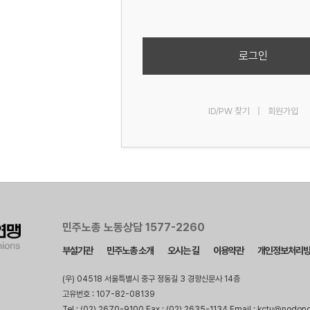
로그인
ID/PW 찾기
|
회원가입
민주노총 노동상담 1577-2260
부설기관
민주노총 소개
오시는 길
이용약관
개인정보처리
(우) 04518 서울특별시 중구 정동길 3 경향신문사 14층
고유번호 : 107-82-08139
Tel : (02) 2670-9100 Fax : (02) 2635-1134 Email : kctu@nodon