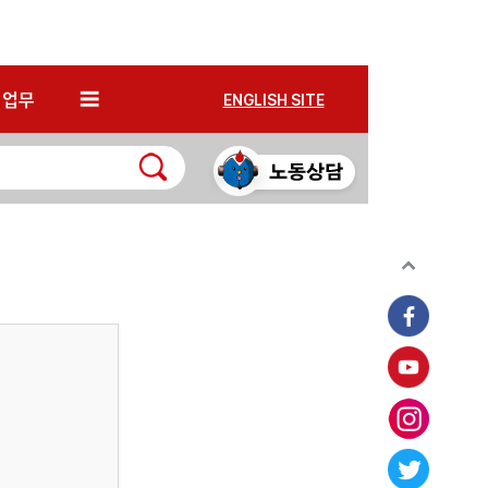
*
업무
ENGLISH SITE