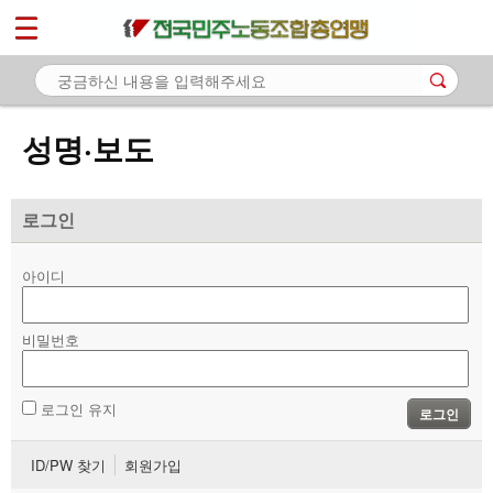
*
마이페이지
소개
<
소식
성명·보도
- 공지사항
- 성명·보도
로그인
- 기타 공고
아이디
노동상담
비밀번호
자료
부설기관
로그인 유지
로그인
업무
ID/PW 찾기
회원가입