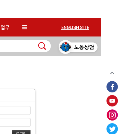
*
업무
ENGLISH SITE