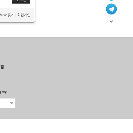
D/PW 찾기
|
회원가입
방침
g.org