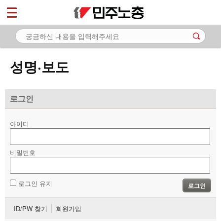
*
마이페이지
소개
<
소식
성명·보도
- 공지사항
- 성명·보도
로그인
- 기타 공고
아이디
노동상담
비밀번호
자료
부설기관
로그인 유지
로그인
업무
ID/PW 찾기
회원가입