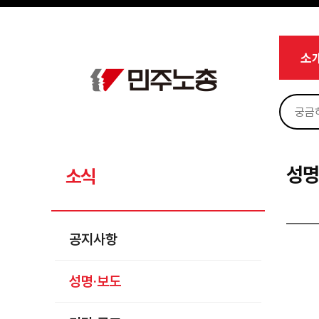
메뉴 건너뛰기
로그인
회원가입
마이페이지
소개
소
<
소식
공지사항
성명·보도
기타 공고
성명
소식
노동상담
자료
공지사항
부설기관
성명·보도
업무