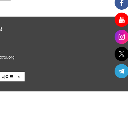
침
kctu.org
 사이트