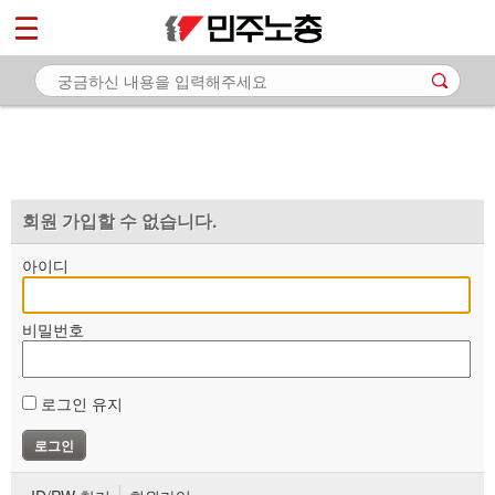
*
마이페이지
소개
<
소식
노동상담
자료
회원 가입할 수 없습니다.
부설기관
아이디
업무
비밀번호
로그인 유지