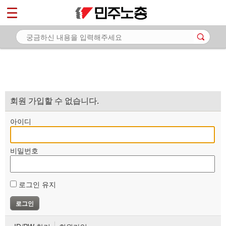
*
마이페이지
소개
<
소식
노동상담
자료
회원 가입할 수 없습니다.
부설기관
아이디
업무
비밀번호
로그인 유지