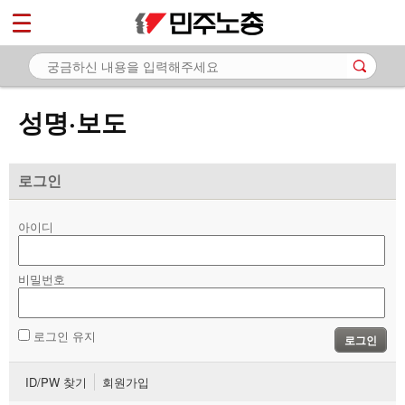
*
마이페이지
소개
<
소식
성명·보도
- 공지사항
- 성명·보도
로그인
- 기타 공고
아이디
노동상담
비밀번호
자료
부설기관
로그인 유지
로그인
업무
ID/PW 찾기
회원가입