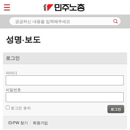
*
마이페이지
소개
<
소식
성명·보도
- 공지사항
- 성명·보도
로그인
- 기타 공고
아이디
노동상담
비밀번호
자료
부설기관
로그인 유지
로그인
업무
ID/PW 찾기
회원가입