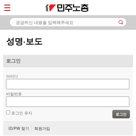
*
마이페이지
소개
<
소식
성명·보도
- 공지사항
- 성명·보도
로그인
- 기타 공고
아이디
노동상담
비밀번호
자료
부설기관
로그인 유지
로그인
업무
ID/PW 찾기
회원가입