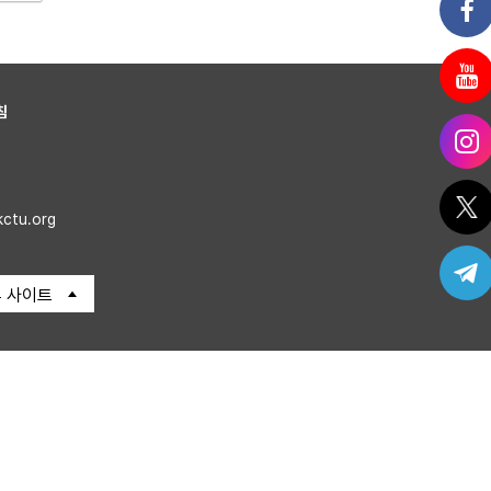
침
kctu.org
 사이트