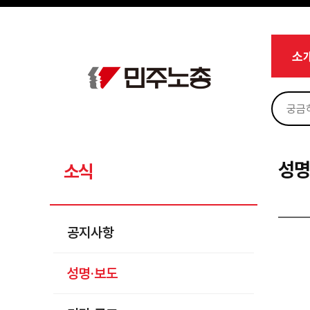
메뉴 건너뛰기
로그인
회원가입
마이페이지
소개
소
<
소식
공지사항
성명·보도
기타 공고
성명
소식
노동상담
자료
공지사항
부설기관
성명·보도
업무