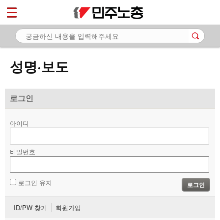
*
마이페이지
소개
<
소식
성명·보도
- 공지사항
- 성명·보도
로그인
- 기타 공고
아이디
노동상담
비밀번호
자료
부설기관
로그인 유지
로그인
업무
ID/PW 찾기
회원가입