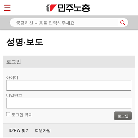
*
마이페이지
소개
<
소식
성명·보도
- 공지사항
- 성명·보도
로그인
- 기타 공고
아이디
노동상담
비밀번호
자료
부설기관
로그인 유지
로그인
업무
ID/PW 찾기
회원가입