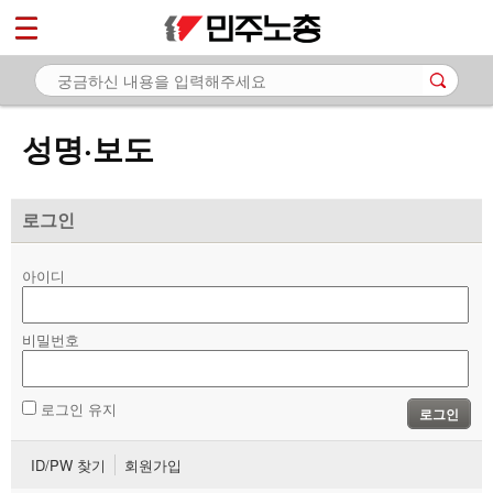
*
마이페이지
소개
<
소식
성명·보도
- 공지사항
- 성명·보도
로그인
- 기타 공고
아이디
노동상담
비밀번호
자료
부설기관
로그인 유지
로그인
업무
ID/PW 찾기
회원가입