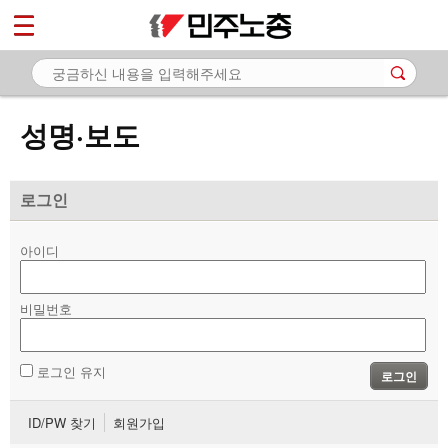
*
마이페이지
소개
<
소식
성명·보도
- 공지사항
- 성명·보도
로그인
- 기타 공고
아이디
노동상담
비밀번호
자료
부설기관
로그인 유지
로그인
업무
ID/PW 찾기
회원가입