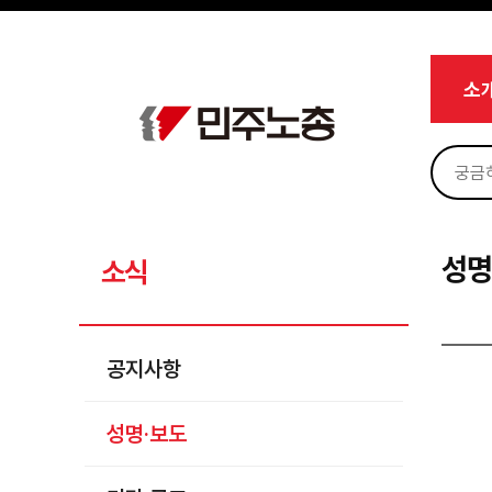
메뉴 건너뛰기
로그인
회원가입
마이페이지
소개
소
<
소식
공지사항
성명·보도
기타 공고
성명
소식
노동상담
자료
공지사항
부설기관
성명·보도
업무