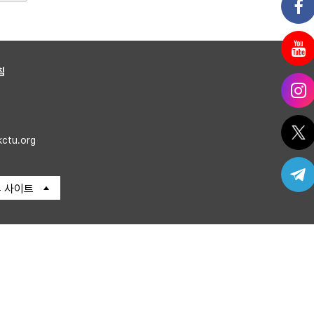
침
kctu.org
 사이트