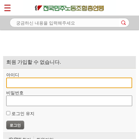
*
마이페이지
소개
<
소식
노동상담
자료
회원 가입할 수 없습니다.
부설기관
아이디
업무
비밀번호
로그인 유지