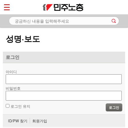
*
마이페이지
소개
<
소식
성명·보도
- 공지사항
- 성명·보도
로그인
- 기타 공고
아이디
노동상담
비밀번호
자료
부설기관
로그인 유지
로그인
업무
ID/PW 찾기
회원가입