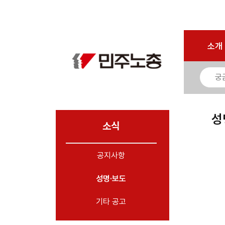
로그인
회원가입
마이페이지
소개
<
소개
소식
- 공지사항
- 성명·보도
- 기타 공고
성
소식
노동상담
공지사항
자료
성명·보도
부설기관
업무
기타 공고