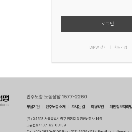
로그인
ID/PW 찾기
|
회원가입
민주노총 노동상담 1577-2260
부설기관
민주노총 소개
오시는 길
이용약관
개인정보처리
(우) 04518 서울특별시 중구 정동길 3 경향신문사 14층
고유번호 : 107-82-08139
Tel : (02) 2670-9100 Fax : (02) 2635-1134 Email : kctu@nodon