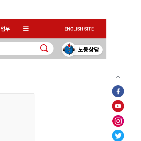
*
업무
ENGLISH SITE