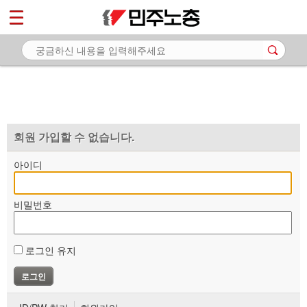
*
마이페이지
소개
<
소식
노동상담
자료
회원 가입할 수 없습니다.
부설기관
아이디
업무
비밀번호
로그인 유지