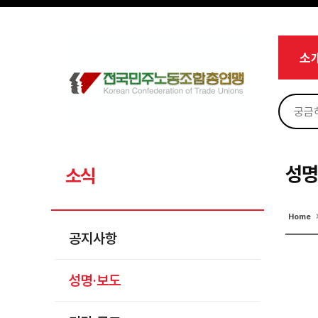
메뉴 건너뛰기
로그인
회원가입
마이페이지
소개
소
<
소식
공지사항
성명·보도
기타 공고
성명
소식
노동상담
Home
자료
공지사항
부설기관
성명·보도
업무