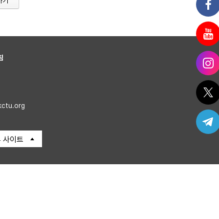
가기
침
kctu.org
 사이트