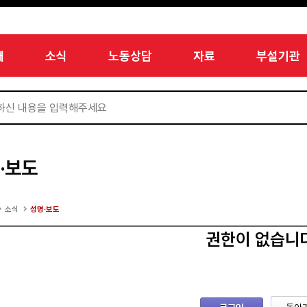
개
소식
노동상담
자료
부설기관
·보도
소식
성명·보도
권한이 없습니