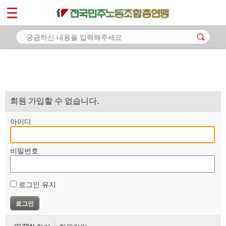
*
마이페이지
소개
<
소식
노동상담
자료
회원 가입할 수 없습니다.
부설기관
아이디
업무
비밀번호
로그인 유지