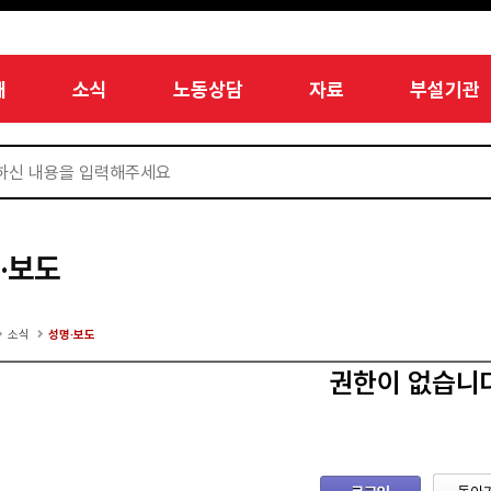
개
소식
노동상담
자료
부설기관
·보도
소식
성명·보도
권한이 없습니