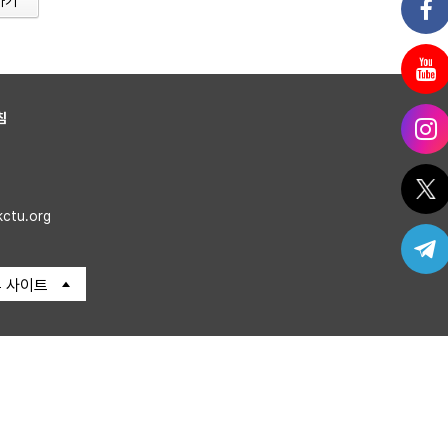
가기
침
kctu.org
 사이트