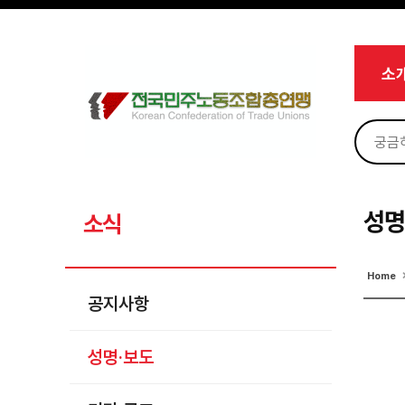
메뉴 건너뛰기
로그인
회원가입
마이페이지
소개
소
<
소식
공지사항
성명·보도
기타 공고
성명
소식
노동상담
Home
자료
공지사항
부설기관
성명·보도
업무