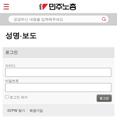
*
마이페이지
소개
<
소식
성명·보도
- 공지사항
- 성명·보도
로그인
- 기타 공고
아이디
노동상담
비밀번호
자료
부설기관
로그인 유지
로그인
업무
ID/PW 찾기
회원가입