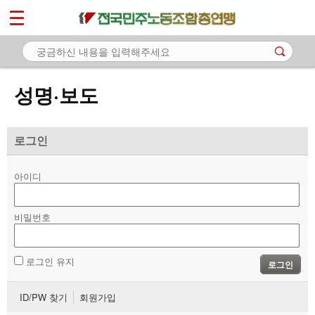
*
마이페이지
소개
<
소식
성명·보도
- 공지사항
- 성명·보도
로그인
- 기타 공고
아이디
노동상담
비밀번호
자료
부설기관
로그인 유지
로그인
업무
ID/PW 찾기
회원가입